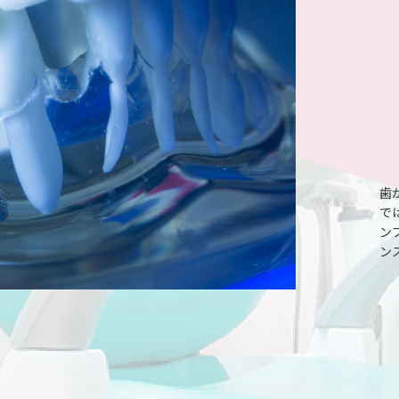
歯
で
ン
ン