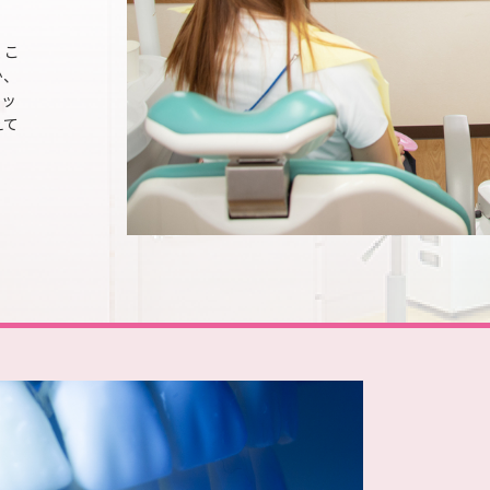
くこ
か、
タッ
えて